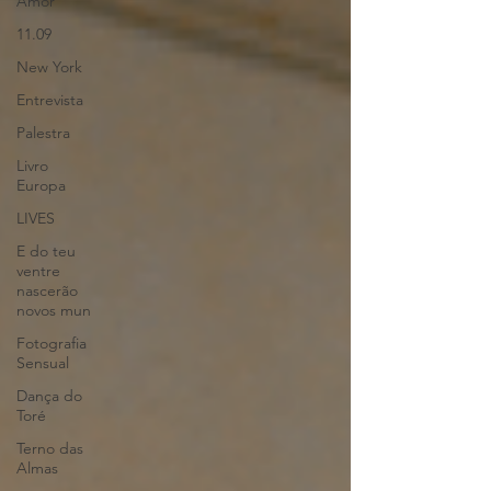
Amor
11.09
New York
Entrevista
Palestra
Livro
Europa
LIVES
E do teu
ventre
nascerão
novos mun
Fotografia
Sensual
Dança do
Toré
Terno das
Almas