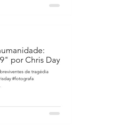
 humanidade:
9" por Chris Day
breviventes de tragédia
risday #fotografa
.