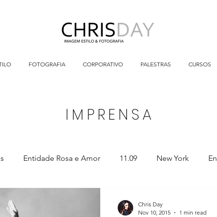
TILO
FOTOGRAFIA
CORPORATIVO
PALESTRAS
CURSOS
IMPRENSA
os
Entidade Rosa e Amor
11.09
New York
En
do teu ventre nascerão novos mun
Fotografia Sensual
Chris Day
Nov 10, 2015
1 min read