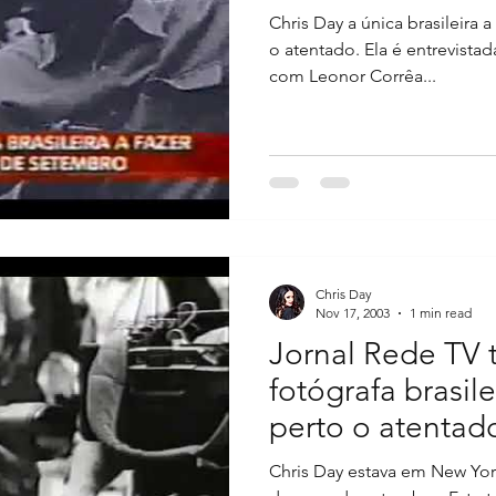
Chris Day a única brasileira a
o atentado. Ela é entrevist
com Leonor Corrêa...
Chris Day
Nov 17, 2003
1 min read
Jornal Rede TV t
fotógrafa brasil
perto o atentad
Chris Day estava em New Y