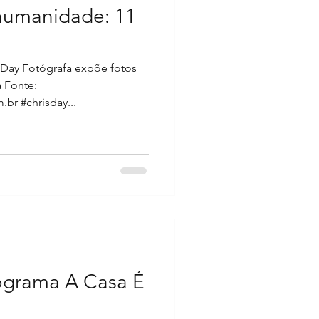
 humanidade: 11
 Day Fotógrafa expõe fotos
a Fonte:
br #chrisday...
ograma A Casa É