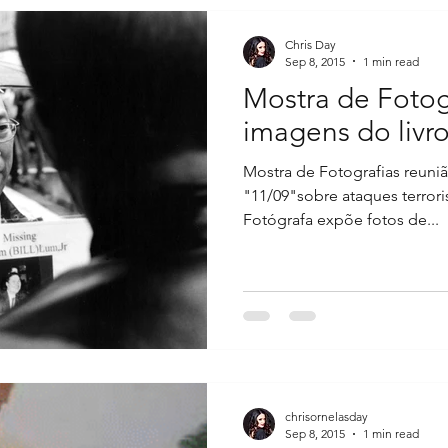
Chris Day
Sep 8, 2015
1 min read
Mostra de Fotog
imagens do livr
Mostra de Fotografias reuni
"11/09"sobre ataques terrori
Fotógrafa expõe fotos de...
chrisornelasday
Sep 8, 2015
1 min read