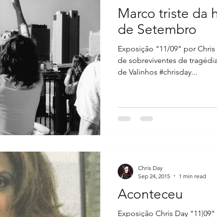
Marco triste da
9
Seu Sangue é Ouro
de Setembro
Exposição "11/09" por Chris
de sobreviventes de tragédi
de Valinhos #chrisday...
Chris Day
Sep 24, 2015
1 min read
Aconteceu
Exposição Chris Day "11|09"