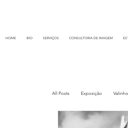
HOME
BIO
SERVIÇOS
CONSULTORIA DE IMAGEM
ES
All Posts
Exposição
Valinh
Livro Europa
LIVES
E 